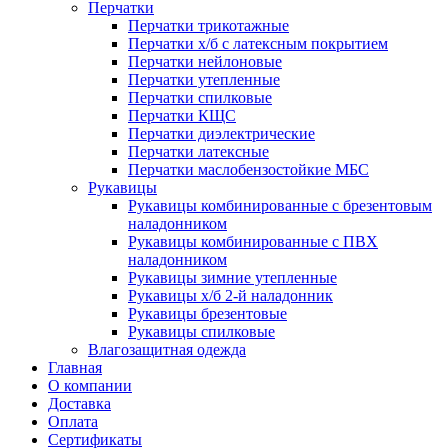
Перчатки
Перчатки трикотажные
Перчатки х/б с латексным покрытием
Перчатки нейлоновые
Перчатки утепленные
Перчатки спилковые
Перчатки КЩС
Перчатки диэлектрические
Перчатки латексные
Перчатки маслобензостойкие МБС
Рукавицы
Рукавицы комбинированные с брезентовым
наладонником
Рукавицы комбинированные с ПВХ
наладонником
Рукавицы зимние утепленные
Рукавицы х/б 2-й наладонник
Рукавицы брезентовые
Рукавицы спилковые
Влагозащитная одежда
Главная
О компании
Доставка
Оплата
Сертификаты