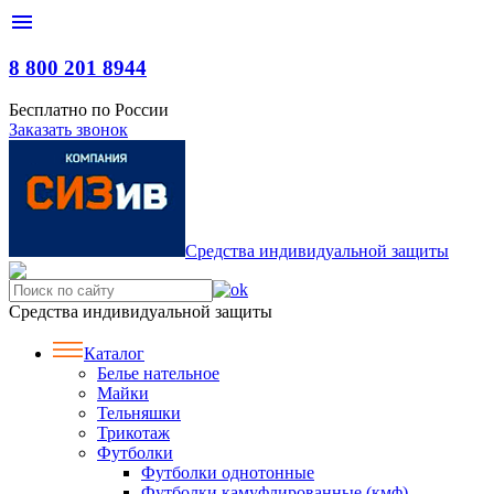
menu
8 800 201 8944
Бесплатно по России
Заказать звонок
С
редства
и
ндивидуальной
з
ащиты
Средства индивидуальной защиты
Каталог
Белье нательное
Майки
Тельняшки
Трикотаж
Футболки
Футболки однотонные
Футболки камуфлированные (кмф)