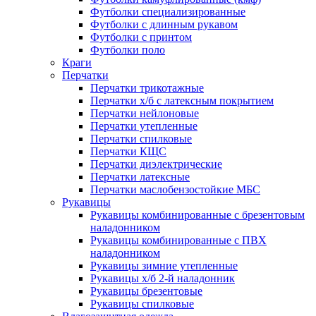
Футболки специализированные
Футболки с длинным рукавом
Футболки с принтом
Футболки поло
Краги
Перчатки
Перчатки трикотажные
Перчатки х/б с латексным покрытием
Перчатки нейлоновые
Перчатки утепленные
Перчатки спилковые
Перчатки КЩС
Перчатки диэлектрические
Перчатки латексные
Перчатки маслобензостойкие МБС
Рукавицы
Рукавицы комбинированные с брезентовым
наладонником
Рукавицы комбинированные с ПВХ
наладонником
Рукавицы зимние утепленные
Рукавицы х/б 2-й наладонник
Рукавицы брезентовые
Рукавицы спилковые