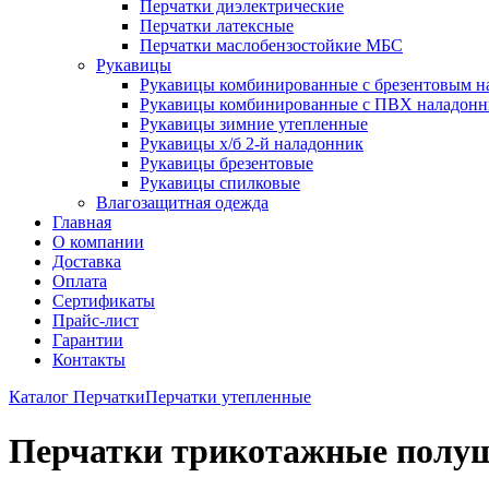
Перчатки диэлектрические
Перчатки латексные
Перчатки маслобензостойкие МБС
Рукавицы
Рукавицы комбинированные с брезентовым н
Рукавицы комбинированные с ПВХ наладон
Рукавицы зимние утепленные
Рукавицы х/б 2-й наладонник
Рукавицы брезентовые
Рукавицы спилковые
Влагозащитная одежда
Главная
О компании
Доставка
Оплата
Сертификаты
Прайс-лист
Гарантии
Контакты
Каталог
Перчатки
Перчатки утепленные
Перчатки трикотажные полуш