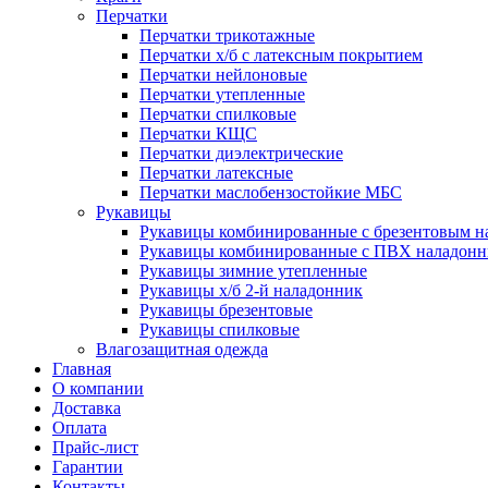
Перчатки
Перчатки трикотажные
Перчатки х/б с латексным покрытием
Перчатки нейлоновые
Перчатки утепленные
Перчатки спилковые
Перчатки КЩС
Перчатки диэлектрические
Перчатки латексные
Перчатки маслобензостойкие МБС
Рукавицы
Рукавицы комбинированные с брезентовым н
Рукавицы комбинированные с ПВХ наладон
Рукавицы зимние утепленные
Рукавицы х/б 2-й наладонник
Рукавицы брезентовые
Рукавицы спилковые
Влагозащитная одежда
Главная
О компании
Доставка
Оплата
Прайс-лист
Гарантии
Контакты