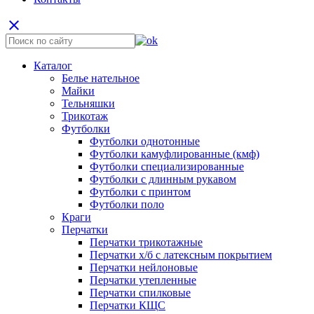
close
Каталог
Белье нательное
Майки
Тельняшки
Трикотаж
Футболки
Футболки однотонные
Футболки камуфлированные (кмф)
Футболки специализированные
Футболки с длинным рукавом
Футболки с принтом
Футболки поло
Краги
Перчатки
Перчатки трикотажные
Перчатки х/б с латексным покрытием
Перчатки нейлоновые
Перчатки утепленные
Перчатки спилковые
Перчатки КЩС