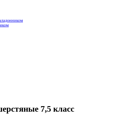
аладонником
ником
ерстяные 7,5 класс