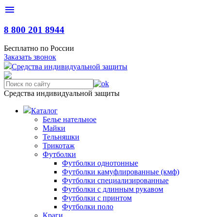
menu
8 800 201 8944
Бесплатно по России
Заказать звонок
С
редства
и
ндивидуальной
з
ащиты
Средства индивидуальной защиты
Каталог
Белье нательное
Майки
Тельняшки
Трикотаж
Футболки
Футболки однотонные
Футболки камуфлированные (кмф)
Футболки специализированные
Футболки с длинным рукавом
Футболки с принтом
Футболки поло
Краги