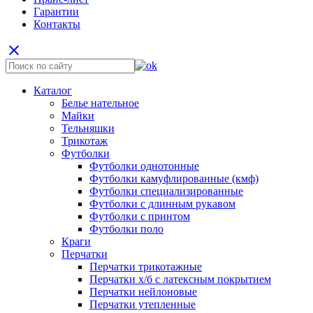
Гарантии
Контакты
close
Каталог
Белье нательное
Майки
Тельняшки
Трикотаж
Футболки
Футболки однотонные
Футболки камуфлированные (кмф)
Футболки специализированные
Футболки с длинным рукавом
Футболки с принтом
Футболки поло
Краги
Перчатки
Перчатки трикотажные
Перчатки х/б с латексным покрытием
Перчатки нейлоновые
Перчатки утепленные