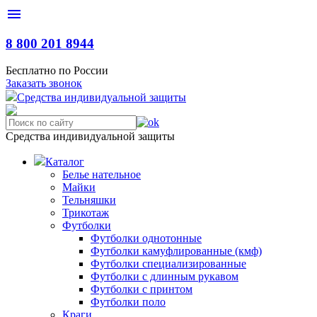
menu
8 800 201 8944
Бесплатно по России
Заказать звонок
С
редства
и
ндивидуальной
з
ащиты
Средства индивидуальной защиты
Каталог
Белье нательное
Майки
Тельняшки
Трикотаж
Футболки
Футболки однотонные
Футболки камуфлированные (кмф)
Футболки специализированные
Футболки с длинным рукавом
Футболки с принтом
Футболки поло
Краги