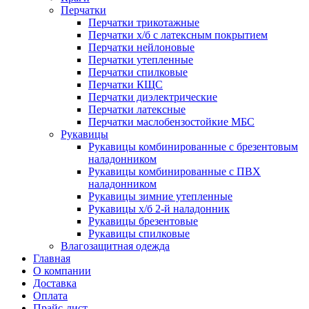
Перчатки
Перчатки трикотажные
Перчатки х/б с латексным покрытием
Перчатки нейлоновые
Перчатки утепленные
Перчатки спилковые
Перчатки КЩС
Перчатки диэлектрические
Перчатки латексные
Перчатки маслобензостойкие МБС
Рукавицы
Рукавицы комбинированные с брезентовым
наладонником
Рукавицы комбинированные с ПВХ
наладонником
Рукавицы зимние утепленные
Рукавицы х/б 2-й наладонник
Рукавицы брезентовые
Рукавицы спилковые
Влагозащитная одежда
Главная
О компании
Доставка
Оплата
Прайс-лист