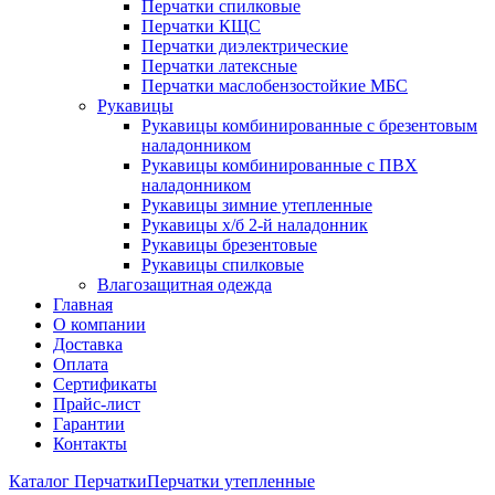
Перчатки спилковые
Перчатки КЩС
Перчатки диэлектрические
Перчатки латексные
Перчатки маслобензостойкие МБС
Рукавицы
Рукавицы комбинированные с брезентовым
наладонником
Рукавицы комбинированные с ПВХ
наладонником
Рукавицы зимние утепленные
Рукавицы х/б 2-й наладонник
Рукавицы брезентовые
Рукавицы спилковые
Влагозащитная одежда
Главная
О компании
Доставка
Оплата
Сертификаты
Прайс-лист
Гарантии
Контакты
Каталог
Перчатки
Перчатки утепленные