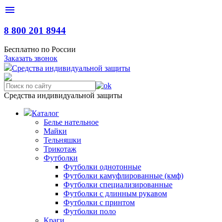
menu
8 800 201 8944
Бесплатно по России
Заказать звонок
С
редства
и
ндивидуальной
з
ащиты
Средства индивидуальной защиты
Каталог
Белье нательное
Майки
Тельняшки
Трикотаж
Футболки
Футболки однотонные
Футболки камуфлированные (кмф)
Футболки специализированные
Футболки с длинным рукавом
Футболки с принтом
Футболки поло
Краги