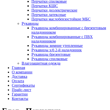
Перчатки спилковые
Перчатки КЩС
Перчатки диэлектрические
Перчатки латексные
Перчатки маслобензостойкие МБС
Рукавицы
Рукавицы комбинированные с брезентовым
наладонником
Рукавицы комбинированные с ПВХ
наладонником
Рукавицы зимние утепленные
Рукавицы х/б 2-й наладонник
Рукавицы брезентовые
Рукавицы спилковые
Влагозащитная одежда
Главная
О компании
Доставка
Оплата
Сертификаты
Прайс-лист
Гарантии
Контакты