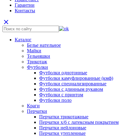
Гарантии
Контакты
close
Каталог
Белье нательное
Майки
Тельняшки
Трикотаж
Футболки
Футболки однотонные
Футболки камуфлированные (кмф)
Футболки специализированные
Футболки с длинным рукавом
Футболки с принтом
Футболки поло
Краги
Перчатки
Перчатки трикотажные
Перчатки х/б с латексным покрытием
Перчатки нейлоновые
Перчатки утепленные