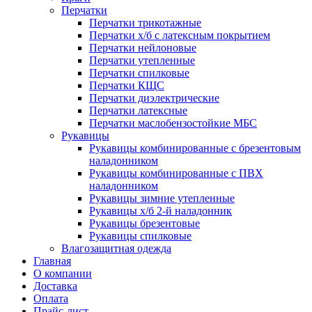
Перчатки
Перчатки трикотажные
Перчатки х/б с латексным покрытием
Перчатки нейлоновые
Перчатки утепленные
Перчатки спилковые
Перчатки КЩС
Перчатки диэлектрические
Перчатки латексные
Перчатки маслобензостойкие МБС
Рукавицы
Рукавицы комбинированные с брезентовым
наладонником
Рукавицы комбинированные с ПВХ
наладонником
Рукавицы зимние утепленные
Рукавицы х/б 2-й наладонник
Рукавицы брезентовые
Рукавицы спилковые
Влагозащитная одежда
Главная
О компании
Доставка
Оплата
Прайс-лист