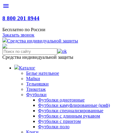
menu
8 800 201 8944
Бесплатно по России
Заказать звонок
С
редства
и
ндивидуальной
з
ащиты
Средства индивидуальной защиты
Каталог
Белье нательное
Майки
Тельняшки
Трикотаж
Футболки
Футболки однотонные
Футболки камуфлированные (кмф)
Футболки специализированные
Футболки с длинным рукавом
Футболки с принтом
Футболки поло
Краги