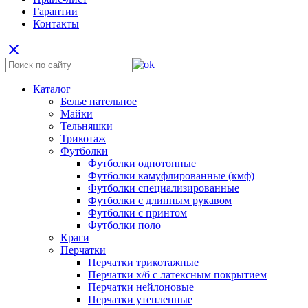
Гарантии
Контакты
close
Каталог
Белье нательное
Майки
Тельняшки
Трикотаж
Футболки
Футболки однотонные
Футболки камуфлированные (кмф)
Футболки специализированные
Футболки с длинным рукавом
Футболки с принтом
Футболки поло
Краги
Перчатки
Перчатки трикотажные
Перчатки х/б с латексным покрытием
Перчатки нейлоновые
Перчатки утепленные