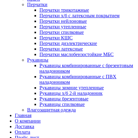
Перчатки
Перчатки трикотажные
Перчатки х/б с латексным покрытием
Перчатки нейлоновые
Перчатки утепленные
Перчатки спилковые
Перчатки КЩС
Перчатки диэлектрические
Перчатки латексные
Перчатки маслобензостойкие МБС
Рукавицы
Рукавицы комбинированные с брезентовым
наладонником
Рукавицы комбинированные с ПВХ
наладонником
Рукавицы зимние утепленные
Рукавицы х/б 2-й наладонник
Рукавицы брезентовые
Рукавицы спилковые
Влагозащитная одежда
Главная
О компании
Доставка
Оплата
Прайс-лист