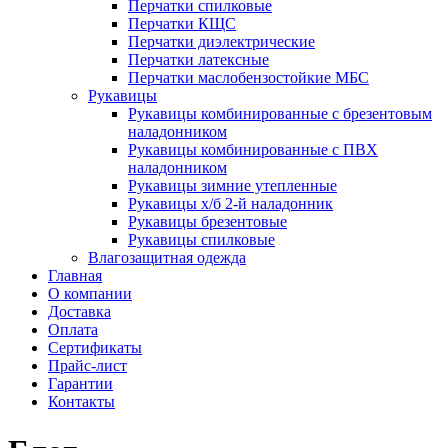
Перчатки спилковые
Перчатки КЩС
Перчатки диэлектрические
Перчатки латексные
Перчатки маслобензостойкие МБС
Рукавицы
Рукавицы комбинированные с брезентовым
наладонником
Рукавицы комбинированные с ПВХ
наладонником
Рукавицы зимние утепленные
Рукавицы х/б 2-й наладонник
Рукавицы брезентовые
Рукавицы спилковые
Влагозащитная одежда
Главная
О компании
Доставка
Оплата
Сертификаты
Прайс-лист
Гарантии
Контакты