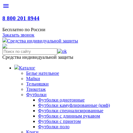
menu
8 800 201 8944
Бесплатно по России
Заказать звонок
С
редства
и
ндивидуальной
з
ащиты
Средства индивидуальной защиты
Каталог
Белье нательное
Майки
Тельняшки
Трикотаж
Футболки
Футболки однотонные
Футболки камуфлированные (кмф)
Футболки специализированные
Футболки с длинным рукавом
Футболки с принтом
Футболки поло
Краги