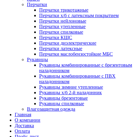
Перчатки
Перчатки трикотажные
Перчатки х/б с латексным покрытием
Перчатки нейлоновые
Перчатки утепленные
Перчатки спилковые
Перчатки КЩС
Перчатки диэлектрические
Перчатки латексные
Перчатки маслобензостойкие МБС
Рукавицы
Рукавицы комбинированные с брезентовым
наладонником
Рукавицы комбинированные с ПВХ
наладонником
Рукавицы зимние утепленные
Рукавицы х/б 2-й наладонник
Рукавицы брезентовые
Рукавицы спилковые
Влагозащитная одежда
Главная
О компании
Доставка
Оплата
Прайс-лист