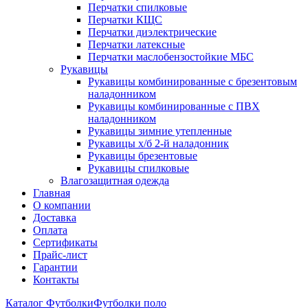
Перчатки спилковые
Перчатки КЩС
Перчатки диэлектрические
Перчатки латексные
Перчатки маслобензостойкие МБС
Рукавицы
Рукавицы комбинированные с брезентовым
наладонником
Рукавицы комбинированные с ПВХ
наладонником
Рукавицы зимние утепленные
Рукавицы х/б 2-й наладонник
Рукавицы брезентовые
Рукавицы спилковые
Влагозащитная одежда
Главная
О компании
Доставка
Оплата
Сертификаты
Прайс-лист
Гарантии
Контакты
Каталог
Футболки
Футболки поло