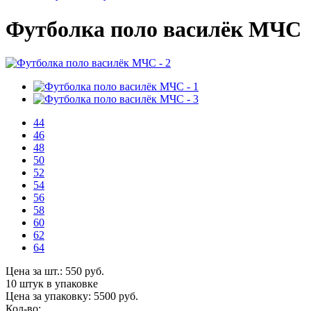
Футболка поло василёк МЧС
44
46
48
50
52
54
56
58
60
62
64
Цена за шт.:
550
руб.
10 штук
в упаковке
Цена за упаковку:
5500
руб.
Кол-во: