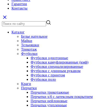
Гарантии
Контакты
close
Каталог
Белье нательное
Майки
Тельняшки
Трикотаж
Футболки
Футболки однотонные
Футболки камуфлированные (кмф)
Футболки специализированные
Футболки с длинным рукавом
Футболки с принтом
Футболки поло
Краги
Перчатки
Перчатки трикотажные
Перчатки х/б с латексным покрытием
Перчатки нейлоновые
Перчатки утепленные