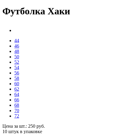
Футболка Хаки
44
46
48
50
52
54
56
58
60
62
64
66
68
70
72
Цена за шт.:
250
руб.
10 штук
в упаковке