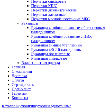
Перчатки спилковые
Перчатки КЩС
Перчатки диэлектрические
Перчатки латексные
Перчатки маслобензостойкие МБС
Рукавицы
Рукавицы комбинированные с брезентовым
наладонником
Рукавицы комбинированные с ПВХ
наладонником
Рукавицы зимние утепленные
Рукавицы х/б 2-й наладонник
Рукавицы брезентовые
Рукавицы спилковые
Влагозащитная одежда
Главная
О компании
Доставка
Оплата
Сертификаты
Прайс-лист
Гарантии
Контакты
Каталог
Футболки
Футболки однотонные