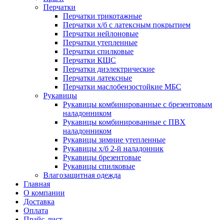
Перчатки
Перчатки трикотажные
Перчатки х/б с латексным покрытием
Перчатки нейлоновые
Перчатки утепленные
Перчатки спилковые
Перчатки КЩС
Перчатки диэлектрические
Перчатки латексные
Перчатки маслобензостойкие МБС
Рукавицы
Рукавицы комбинированные с брезентовым
наладонником
Рукавицы комбинированные с ПВХ
наладонником
Рукавицы зимние утепленные
Рукавицы х/б 2-й наладонник
Рукавицы брезентовые
Рукавицы спилковые
Влагозащитная одежда
Главная
О компании
Доставка
Оплата
Прайс-лист