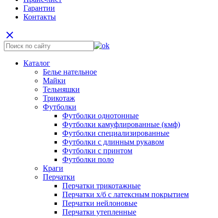
Гарантии
Контакты
close
Каталог
Белье нательное
Майки
Тельняшки
Трикотаж
Футболки
Футболки однотонные
Футболки камуфлированные (кмф)
Футболки специализированные
Футболки с длинным рукавом
Футболки с принтом
Футболки поло
Краги
Перчатки
Перчатки трикотажные
Перчатки х/б с латексным покрытием
Перчатки нейлоновые
Перчатки утепленные