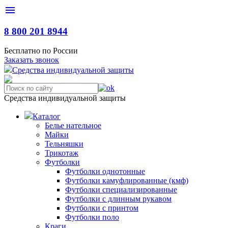
menu
8 800 201 8944
Бесплатно по России
Заказать звонок
С
редства
и
ндивидуальной
з
ащиты
Средства индивидуальной защиты
Каталог
Белье нательное
Майки
Тельняшки
Трикотаж
Футболки
Футболки однотонные
Футболки камуфлированные (кмф)
Футболки специализированные
Футболки с длинным рукавом
Футболки с принтом
Футболки поло
Краги