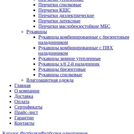
Перчатки спилковые
Перчатки КЩС
Перчатки диэлектрические
Перчатки латексные
Перчатки маслобензостойкие МБС
Рукавицы
Рукавицы комбинированные с брезентовым
наладонником
Рукавицы комбинированные с ПВХ
наладонником
Рукавицы зимние утепленные
Рукавицы х/б 2-й наладонник
Рукавицы брезентовые
Рукавицы спилковые
Влагозащитная одежда
Главная
О компании
Доставка
Оплата
Сертификаты
Прайс-лист
Гарантии
Контакты
Каталог
Футболки
Футболки однотонные