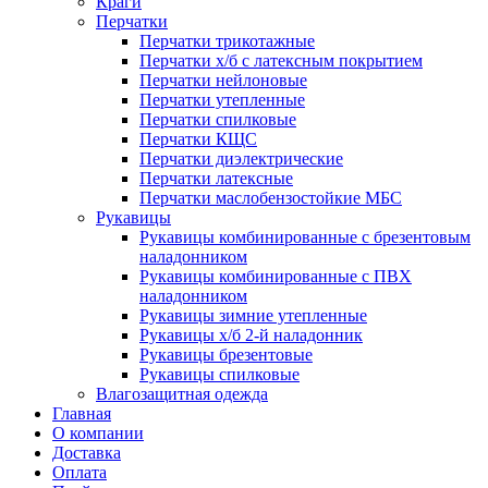
Краги
Перчатки
Перчатки трикотажные
Перчатки х/б с латексным покрытием
Перчатки нейлоновые
Перчатки утепленные
Перчатки спилковые
Перчатки КЩС
Перчатки диэлектрические
Перчатки латексные
Перчатки маслобензостойкие МБС
Рукавицы
Рукавицы комбинированные с брезентовым
наладонником
Рукавицы комбинированные с ПВХ
наладонником
Рукавицы зимние утепленные
Рукавицы х/б 2-й наладонник
Рукавицы брезентовые
Рукавицы спилковые
Влагозащитная одежда
Главная
О компании
Доставка
Оплата