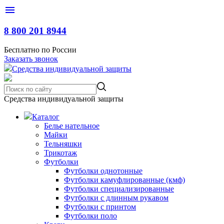
menu
8 800 201 8944
Бесплатно по России
Заказать звонок
С
редства
и
ндивидуальной
з
ащиты
Средства индивидуальной защиты
Каталог
Белье нательное
Майки
Тельняшки
Трикотаж
Футболки
Футболки однотонные
Футболки камуфлированные (кмф)
Футболки специализированные
Футболки с длинным рукавом
Футболки с принтом
Футболки поло