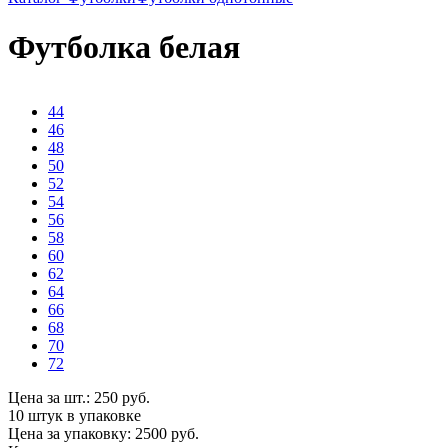
Футболка белая
44
46
48
50
52
54
56
58
60
62
64
66
68
70
72
Цена за шт.:
250
руб.
10 штук
в упаковке
Цена за упаковку:
2500
руб.