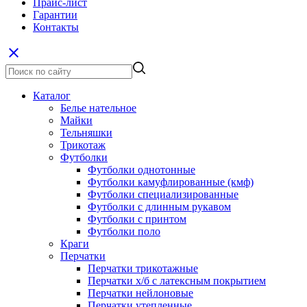
Прайс-лист
Гарантии
Контакты
close
Каталог
Белье нательное
Майки
Тельняшки
Трикотаж
Футболки
Футболки однотонные
Футболки камуфлированные (кмф)
Футболки специализированные
Футболки с длинным рукавом
Футболки с принтом
Футболки поло
Краги
Перчатки
Перчатки трикотажные
Перчатки х/б с латексным покрытием
Перчатки нейлоновые
Перчатки утепленные